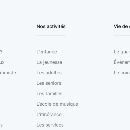
Nos activités
Vie de 
?
L’enfance
Le qua
eux
La jeunesse
Événem
timiste
Les adultes
Le coin
Les seniors
Les familles
L’école de musique
L'itinérance
s Options
os
Les services