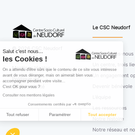
Le CSC Neudorf
©
2026
CSC Neudorf
Salut c'est nous...
Qui sommes-nous 
les Cookies !
Un centre, trois li
Mentions légales
On a attendu d'être sûrs que le contenu de ce site vous intéresse
Un engagement op
avant de vous déranger, mais on aimerait bien vous
Politique de
accompagner pendant votre visite...
Devenir bénévole
confidentialité
C'est OK pour vous ?
Consulter nos mentions légales
L’équipe
Consentements certifiés par
Les ressources
Tout refuser
Paramétrer
Tout accepter
Notre histoire
Axeptio consent
Plateforme de Gestion du Consentement : Personnalisez vo
Notre réseau et n